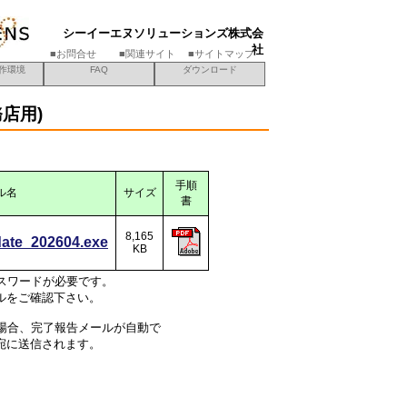
シーイーエヌソリューションズ株式会
社
■お問合せ
■関連サイト
■サイトマップ
i動作環境
FAQ
ダウンロード
店用)
手順
ル名
サイズ
書
8,165
date_202604.exe
KB
スワードが必要です。
ルをご確認下さい。
場合、完了報告メールが自動で
宛に送信されます。