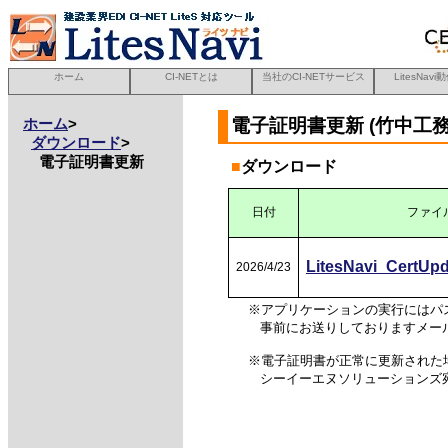
ホーム
CI-NETとは
当社のCI-NETサービス
LitesNav
電子証明書更新 (竹中工務
ホーム
>
ダウンロード
>
電子証明書更新
■
ダウンロード
日付
ファイ
LitesNavi_CertUp
2026/4/23
※アプリケーションの実行にはパ
事前にお送りしておりますメー
※電子証明書が正常に更新された
シーイーエヌソリューションズ