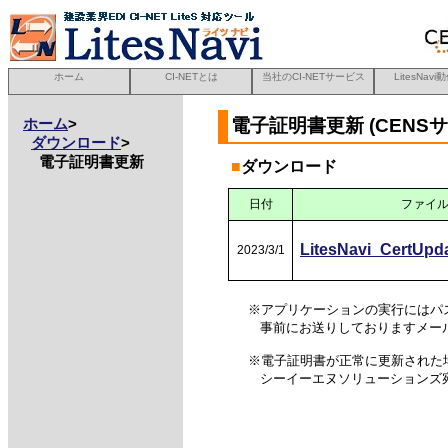
ホーム
CI-NETとは
当社のCI-NETサービス
LitesNav
電子証明書更新 (CENS
ホーム
>
ダウンロード
>
電子証明書更新
■
ダウンロード
日付
ファイ
LitesNavi_CertUpd
2023/3/1
※アプリケーションの実行にはパ
事前にお送りしておりますメー
※電子証明書が正常に更新された
シーイーエヌソリューションズ